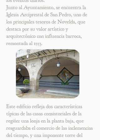
los eventos diarios.
Junto al Ayuntamiento, se encuentra la
Iglesia Arciprestal de San Pedro, uno de
los principales tesoros de Novelda, que
destaca por su valor artístico y
arquitectónico con influencia barroca,
remontada al 1553.
Este edificio refleja dos características
típicas de las casas consistoriales de la
región: una lonja en la planta baja, que
resguardaba el comercio de las inclemencias
del tiempo, y una imponente torre del