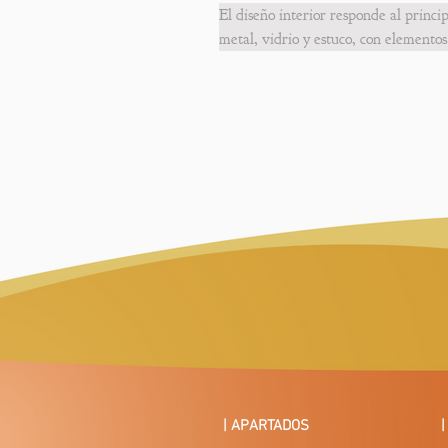
El diseño interior responde al princi
metal, vidrio y estuco, con elementos
especialmente en el despacho y comedo
detalles en hierro forjado y latón de 
el vestíbulo y la escalera inundan el e
imprimen a la casa un carácter único.
Destacan las cenefas florales de est
sobre tejido que recubren por complet
figura femenina, con claras influenci
| APARTADOS