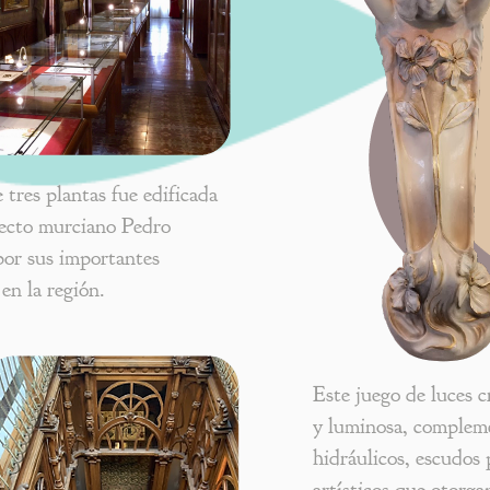
tres plantas fue edificada
tecto murciano Pedro
or sus importantes
en la región.
Este juego de luces 
y luminosa, compleme
hidráulicos, escudos 
artísticos que otorga