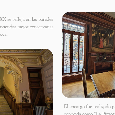
XX se refleja en las paredes
viviendas mejor conservadas
oca.
El encargo fue realizado
conocida como "La Pitxotx