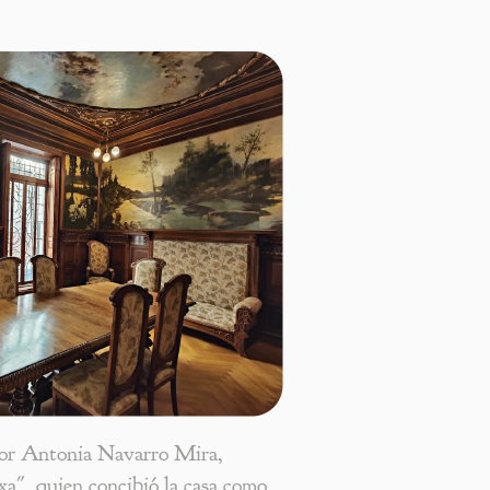
 por Antonia Navarro Mira,
a", quien concibió la casa como