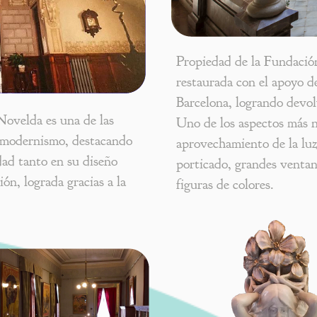
Propiedad de la Fundación
restaurada con el apoyo d
Barcelona, logrando devol
ovelda es una de las
Uno de los aspectos más no
l modernismo, destacando
aprovechamiento de la luz 
idad tanto en su diseño
porticado, grandes ventan
ón, lograda gracias a la
figuras de colores.