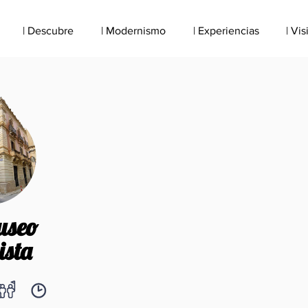
| Descubre
| Modernismo
| Experiencias
| Vis
useo
ista