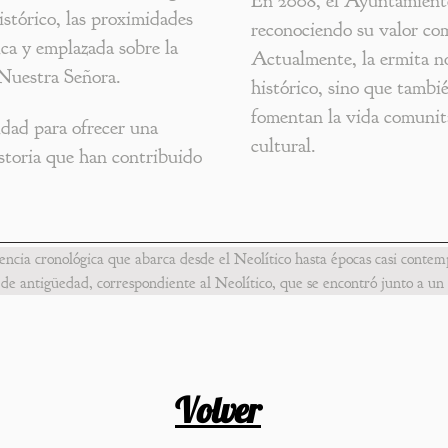
En 2008, el Ayuntamiento
istórico, las proximidades
reconociendo su valor com
ica y emplazada sobre la
Actualmente, la ermita no 
 Nuestra Señora.
histórico, sino que tambi
fomentan la vida comunita
idad para ofrecer una
cultural.
istoria que han contribuido
encia cronológica que abarca desde el Neolítico hasta épocas casi conte
de antigüedad, correspondiente al Neolítico, que se encontró junto a un
to a esta estructura neolítica, en un salto temporal considerable, se hall
ierto en esa época, fue utilizado como espacio de enterramiento (maqbara
a, se han documentado restos de una vivienda de la época bajomedieval, 
Volver
n una entrada pavimentada en ladrillo y varias estancias asociadas, entre 
restos cotidianos arrojados en ellos permiten reconstruir cómo era la vida