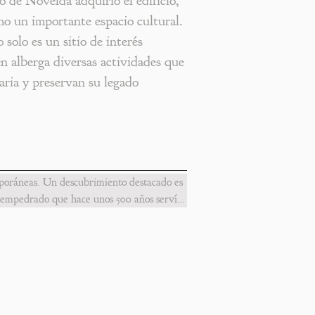
 de Novelda adquirió el edificio,
o un importante espacio cultural.
solo es un sitio de interés
én alberga diversas actividades que
ria y preservan su legado
mporáneas. Un descubrimiento destacado es 
 empedrado que hace unos 500 años servía 
aron nueve fosas de enterramiento del siglo 
) por la población musulmana que habitaba 
concretamente entre los siglos XIV y XV. 
ellas un basurero, los cuales ofrecen 
 en ese momento, pero de los cuales no se 