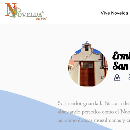
| Vive Novelda
Ermi
San 
Su interior guarda la historia de
abarcando periodos como el Neol
así como épocas musulmanas y cr