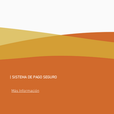
ede por unos peldaños, originalmente 
glo XIX, la cripta sufrió una reforma 
 Cristo fueron trasladados a la cámara 
| SISTEMA DE PAGO SEGURO
Más Información