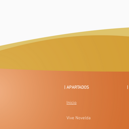
conserva su totalidad debido a las construcc
Finalmente el elemento visible más destacad
cubiertos por una trampilla al ras del suelo
significativa que la partió en dos y transf
lateral, y los antiguos nichos se destruyeron
| APARTADOS
Inicio
Vive Novelda