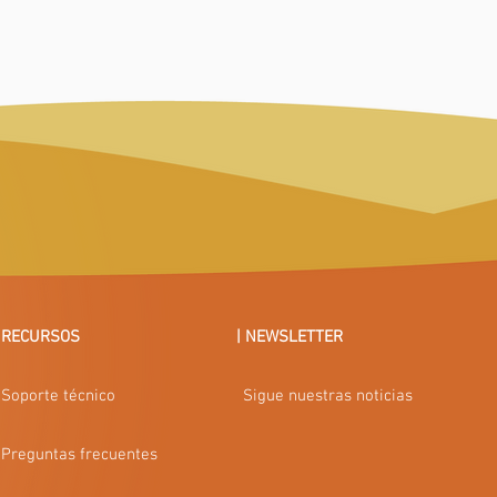
iones posteriores.

o se trata de la Cripta, la cual cuenta con un pasillo central que se acc
, y está compuesta por una cámara central y otra lateral. A finales del si
ormó su interior. Los restos óseos de los Hermanos de la Confraternidad de
.
| RECURSOS
| NEWSLETTER
Soporte técnico
Sigue nuestras noticias
Preguntas frecuentes