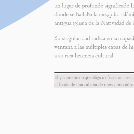
un lugar de profundo significado h
donde se hallaba la mezquita islám
antigua iglesia de la Natividad de
Su singularidad radica en su capac
ventana a las múltiples capas de h
a su rica herencia cultural.
El yacimiento arqueológico ofrece una secu
el fondo de una cabaña de unos 5.000 años 
como espacio de cocina y vida cotidiana. Jun
XI en la capilla central. Este espacio, ab
Novelda.

A continuación, en la secuencia cronológic
Esta estructura es de carácter doméstico, co
valiosa información arqueológica, pues los 