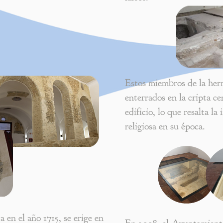
Estos miembros de la herm
enterrados en la cripta ce
edificio, lo que resalta l
religiosa en su época.
 en el año 1715, se erige en