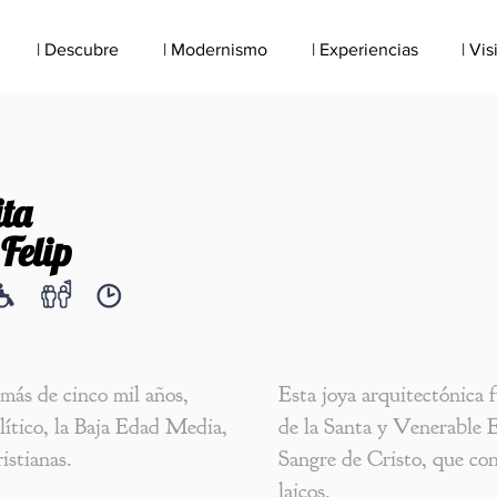
| Descubre
| Modernismo
| Experiencias
| Vis
ta
Felip
 más de cinco mil años,
Esta joya arquitectónica 
ítico, la Baja Edad Media,
de la Santa y Venerable 
istianas.
Sangre de Cristo, que con
laicos.