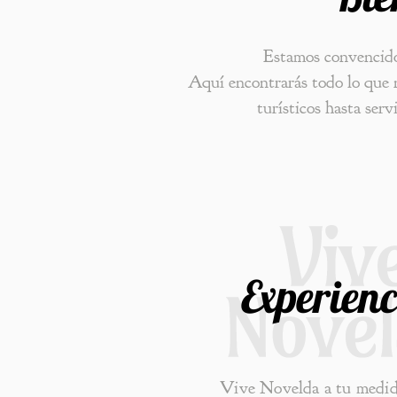
Estamos convencidos
Aquí encontrarás todo lo que n
turísticos hasta ser
Experienc
Vive Novelda a tu medid