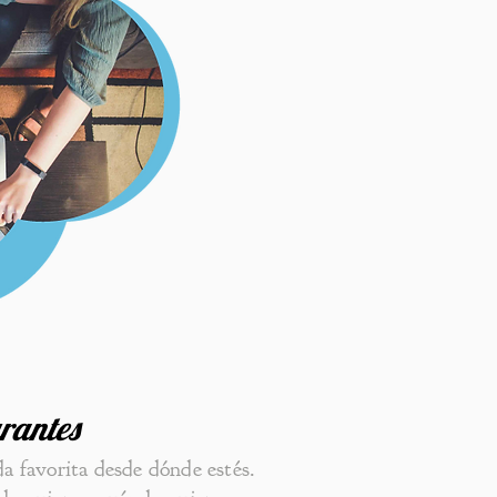
rantes
da favorita desde dónde estés.