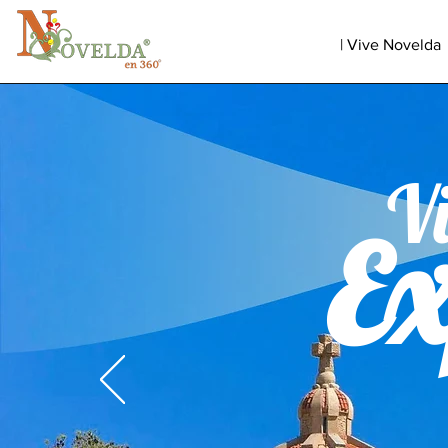
| Vive Novelda
V
Ex