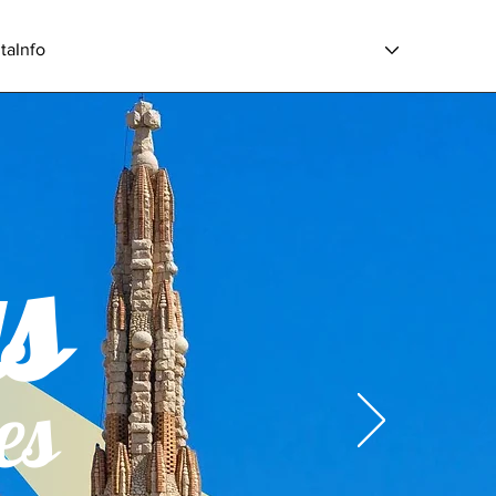
itaInfo
as
es