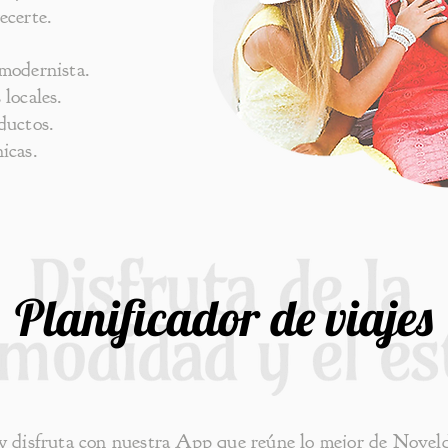
ecerte.
modernista.
 locales.
ductos.
icas.
Planificador de viajes
y disfruta con nuestra App que reúne lo mejor de Noveld