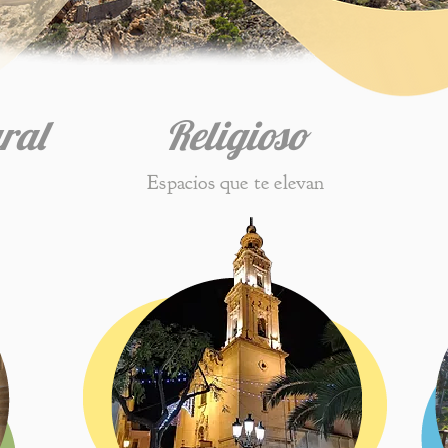
ral
Religioso
Espacios que te elevan