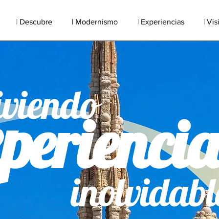
| Descubre
| Modernismo
| Experiencias
| Vis
iviendo
perienci
inolvidabl