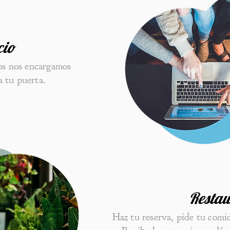
cio
os nos encargamos
a tu puerta.
Restau
Haz tu reserva, pide tu comi